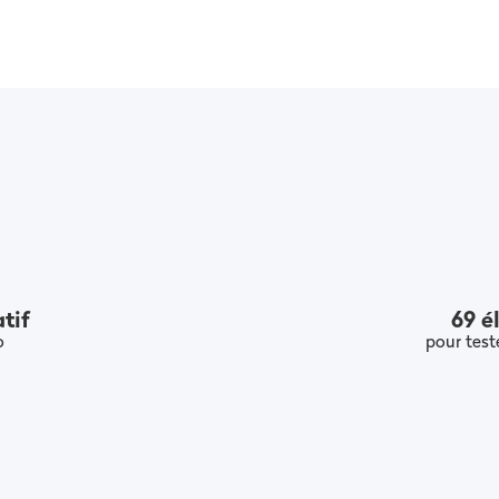
tif
69 é
o
pour tes